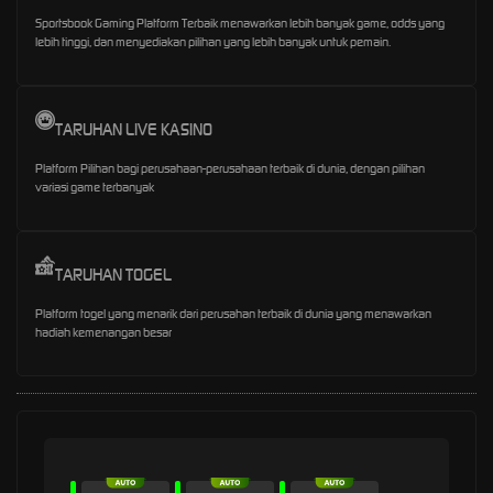
Sportsbook Gaming Platform Terbaik menawarkan lebih banyak game, odds yang
lebih tinggi, dan menyediakan pilihan yang lebih banyak untuk pemain.
TARUHAN LIVE KASINO
Platform Pilihan bagi perusahaan-perusahaan terbaik di dunia, dengan pilihan
variasi game terbanyak
TARUHAN TOGEL
Platform togel yang menarik dari perusahan terbaik di dunia yang menawarkan
hadiah kemenangan besar