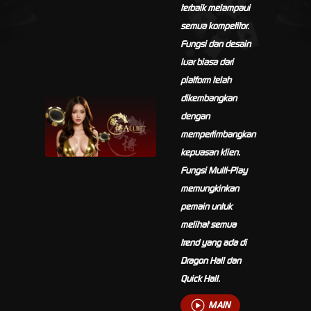
terbaik melampaui
semua kompetitor.
Fungsi dan desain
luar biasa dari
platform telah
dikembangkan
dengan
mempertimbangkan
kepuasan klien.
Fungsi Multi-Play
memungkinkan
pemain untuk
melihat semua
trend yang ada di
Dragon Hall dan
Quick Hall.
MAIN