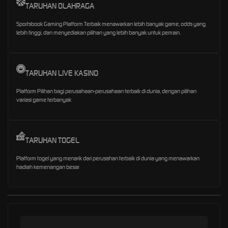
TARUHAN OLAHRAGA
Sportsbook Gaming Platform Terbaik menawarkan lebih banyak game, odds yang
lebih tinggi, dan menyediakan pilihan yang lebih banyak untuk pemain.
TARUHAN LIVE KASINO
Platform Pilihan bagi perusahaan-perusahaan terbaik di dunia, dengan pilihan
variasi game terbanyak
TARUHAN TOGEL
Platform togel yang menarik dari perusahan terbaik di dunia yang menawarkan
hadiah kemenangan besar