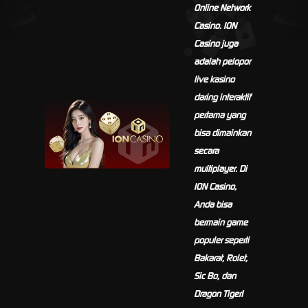
Online Network
Casino. ION
Casino juga
adalah pelopor
live kasino
daring interaktif
pertama yang
bisa dimainkan
secara
multiplayer. Di
ION Casino,
Anda bisa
bermain game
populer seperti
Bakarat, Rolet,
Sic Bo, dan
Dragon Tiger!