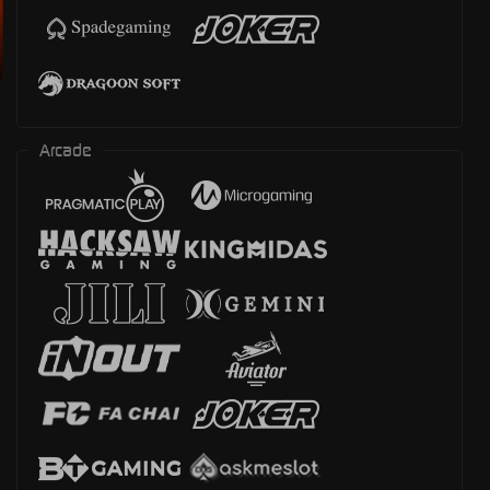
Arcade