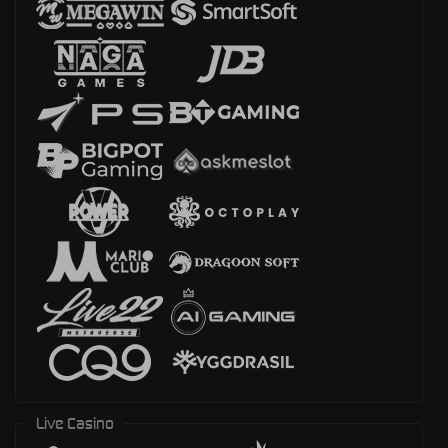
Live Casino