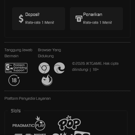
Deposit
Penarikan
Rata-rata 1 Menit
Rata-rata 1 Menit
Tanggung Jawab
Browser Yang
Bermain
Didukung
©2026 JKTGAME. Hak cipta
dilindungi | 18+
Platform Penyedia Layanan
Slots