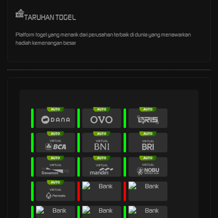
TARUHAN TOGEL
Platform togel yang menarik dari perusahan terbaik di dunia yang menawarkan
hadiah kemenangan besar