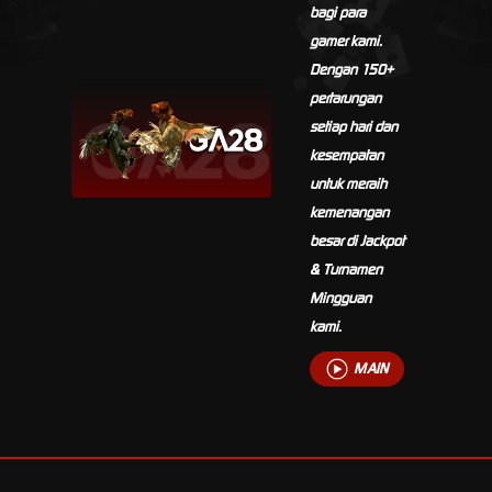
bagi para
gamer kami.
Dengan 150+
pertarungan
setiap hari dan
kesempatan
untuk meraih
kemenangan
besar di Jackpot
& Turnamen
Mingguan
kami.
MAIN