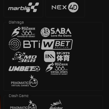
Olahraga
Crash Game