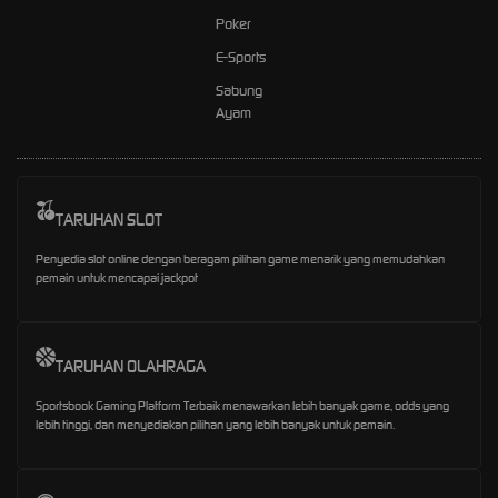
Poker
E-Sports
Sabung
Ayam
TARUHAN SLOT
Penyedia slot online dengan beragam pilihan game menarik yang memudahkan
pemain untuk mencapai jackpot
TARUHAN OLAHRAGA
Sportsbook Gaming Platform Terbaik menawarkan lebih banyak game, odds yang
lebih tinggi, dan menyediakan pilihan yang lebih banyak untuk pemain.