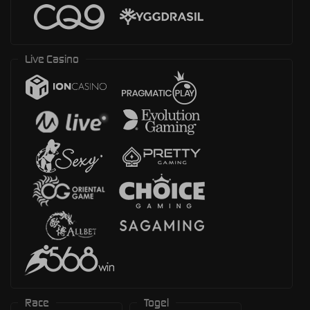
Live Casino
Race
Togel