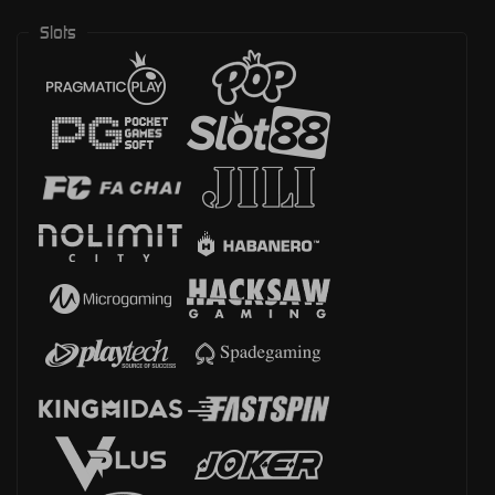
Slots