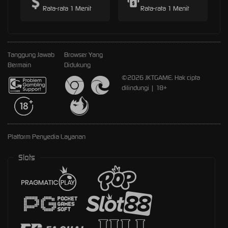
Rata-rata 1 Menit
Rata-rata 1 Menit
Tanggung Jawab
Browser Yang
Bermain
Didukung
©2026 JKTGAME. Hak cipta
dilindungi | 18+
Platform Penyedia Layanan
Slots