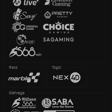
Race
Togel
Olahraga