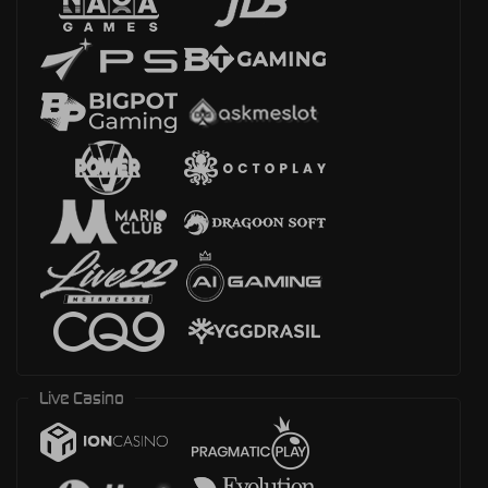
Live Casino