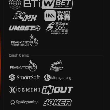
Crash Game