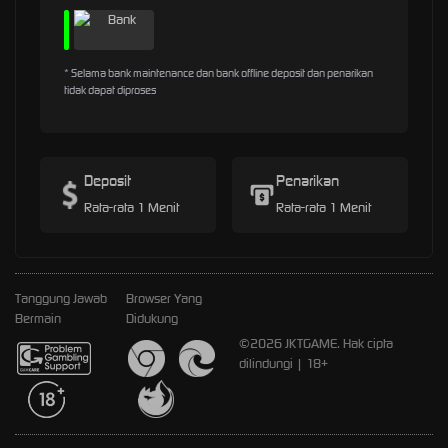
* Selama bank maintenance dan bank offline deposit dan penarikan
tidak dapat diproses
Deposit
Penarikan
Rata-rata 1 Menit
Rata-rata 1 Menit
Tanggung Jawab
Browser Yang
Bermain
Didukung
©2026 JKTGAME. Hak cipta
dilindungi | 18+