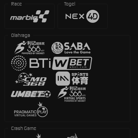
Race
Togel
Olahraga
Crash Game