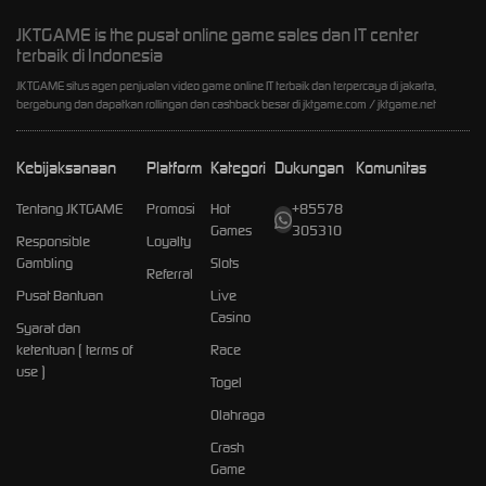
JKTGAME is the pusat online game sales dan IT center
terbaik di Indonesia
JKTGAME situs agen penjualan video game online IT terbaik dan terpercaya di jakarta,
bergabung dan dapatkan rollingan dan cashback besar di jktgame.com / jktgame.net
Kebijaksanaan
Platform
Kategori
Dukungan
Komunitas
Tentang JKTGAME
Promosi
Hot
+85578
Games
305310
Responsible
Loyalty
Gambling
Slots
Referral
Pusat Bantuan
Live
Casino
Syarat dan
ketentuan ( terms of
Race
use )
Togel
Olahraga
Crash
Game