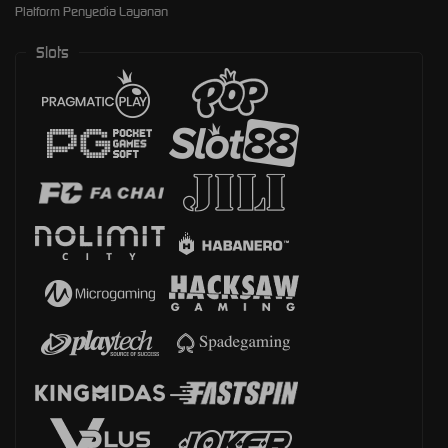
Platform Penyedia Layanan
Slots