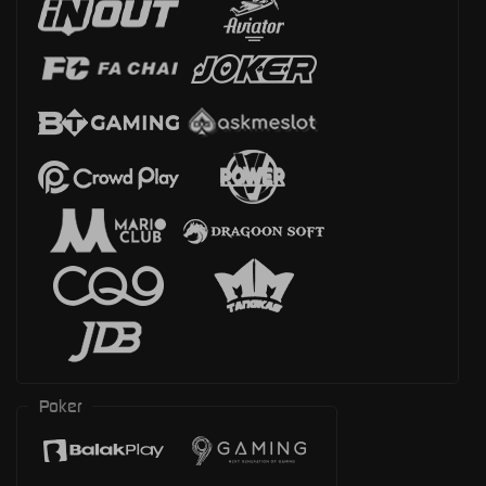
Poker