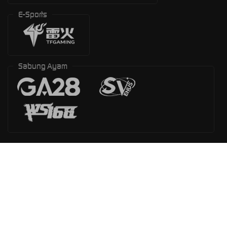
E-Sports
Sabung Ayam