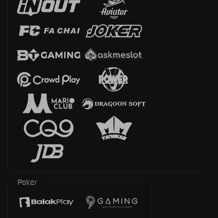
Poker