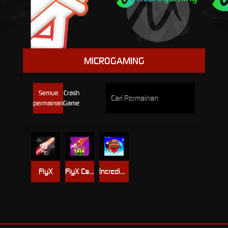
MICROGAMING
Semua
Crash
permainan
Game
FlyX
FlyX Cash Turbo
Incredible Balloon Machine