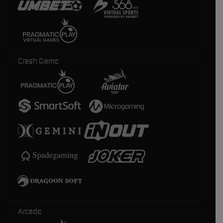
Crash Game
Arcade