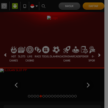
MASUK
DAFTAR
HOT
SLOTS
LIVE
RACE
TOGEL
OLAHRAGA
CRASH
ARCADE
POKER
E-
SABUNG
GAMES
CASINO
GAME
SPORTS
AYAM