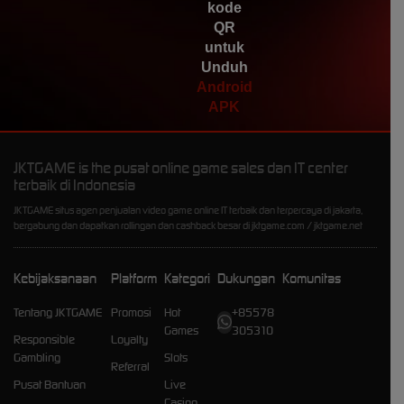
kode
QR
untuk
Unduh
Android
APK
JKTGAME is the pusat online game sales dan IT center
terbaik di Indonesia
JKTGAME situs agen penjualan video game online IT terbaik dan terpercaya di jakarta,
bergabung dan dapatkan rollingan dan cashback besar di jktgame.com / jktgame.net
Kebijaksanaan
Platform
Kategori
Dukungan
Komunitas
Tentang JKTGAME
Promosi
Hot
+85578
Games
305310
Responsible
Loyalty
Gambling
Slots
Referral
Pusat Bantuan
Live
Casino