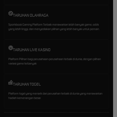
TARUHAN OLAHRAGA
Sportsbook Gaming Platform Terbaik menawarkan lebih banyak game, odds
yang lebih tinggi, dan menyediakan pilihan yang lebih banyak untuk pemain.
TARUHAN LIVE KASINO
Platform Pilihan bagi perusahaan-perusahaan terbaik di dunia, dengan pilihan
variasi game terbanyak
TARUHAN TOGEL
Platform togel yang menarik dari perusahan terbaik di dunia yang menawarkan
hadiah kemenangan besar