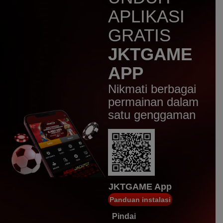
idilgan****2
APLIKASI
IDR
3,694,500.00
Gates of Olympus 1000
GRATIS
idilgan****2
JKTGAME
IDR
3,560,850.00
Gates of Olympus Super
APP
Scatter
Nikmati berbagai
idilgan****2
IDR
3,340,500.00
permainan dalam
Gates of Olympus 1000
satu genggaman
idilgan****2
IDR
3,145,700.00
Gates of Olympus Super
Scatter
kart****5
IDR
2,999,040.00
Gates of Olympus 1000
JKTGAME App
Panduan instalasi
idilgan****2
IDR
2,940,000.00
Pindai
Gates of Olympus 1000