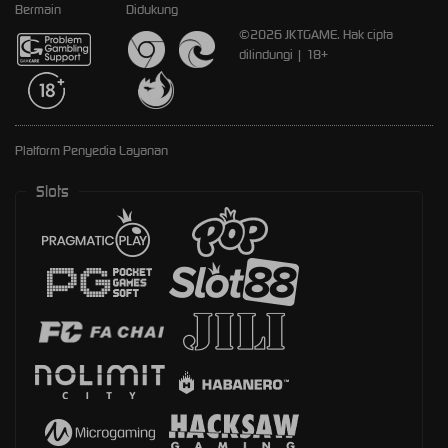
Bermain
Didukung
©2026 JKTGAME. Hak cipta
dilindungi | 18+
Platform Penyedia Layanan
Slots