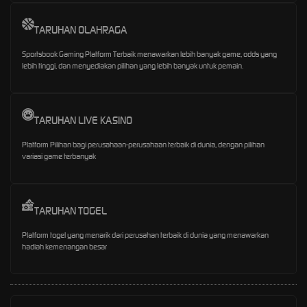
TARUHAN OLAHRAGA
Sportsbook Gaming Platform Terbaik menawarkan lebih banyak game, odds yang
lebih tinggi, dan menyediakan pilihan yang lebih banyak untuk pemain.
TARUHAN LIVE KASINO
Platform Pilihan bagi perusahaan-perusahaan terbaik di dunia, dengan pilihan
variasi game terbanyak
TARUHAN TOGEL
Platform togel yang menarik dari perusahan terbaik di dunia yang menawarkan
hadiah kemenangan besar