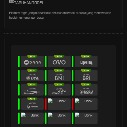
TARUHAN TOGEL
Platform togel yang menarik dari perusahan terbaik di dunia yang menawarkan
hadiah kemenangan besar