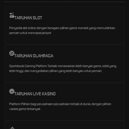
TARUHAN SLOT
Penyedia slot online dengan beragam pilihan game menarik yang memudahkan
pemain untuk mencapai jackpot
TARUHAN OLAHRAGA
Sportsbook Gaming Platform Terbaik menawarkan lebih banyak game, odds yang
lebih tinggi, dan menyediakan pilihan yang lebih banyak untuk pemain.
TARUHAN LIVE KASINO
Platform Pilihan bagi perusahaan-perusahaan terbaik di dunia, dengan pilihan
variasi game terbanyak