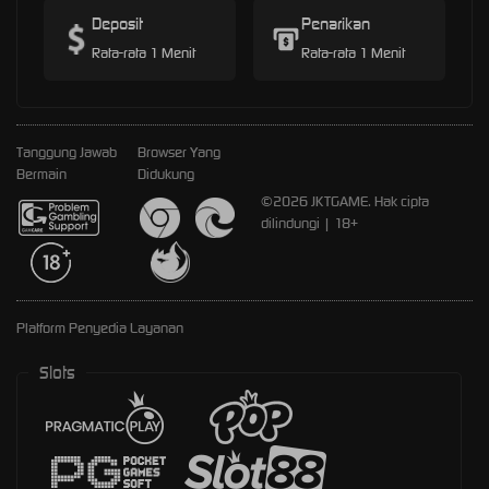
Deposit
Penarikan
Rata-rata 1 Menit
Rata-rata 1 Menit
Tanggung Jawab
Browser Yang
Bermain
Didukung
©2026 JKTGAME. Hak cipta
dilindungi | 18+
Platform Penyedia Layanan
Slots