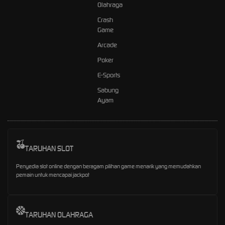
Olahraga
Crash
Game
Arcade
Poker
E-Sports
Sabung
Ayam
TARUHAN SLOT
Penyedia slot online dengan beragam pilihan game menarik yang memudahkan
pemain untuk mencapai jackpot
TARUHAN OLAHRAGA