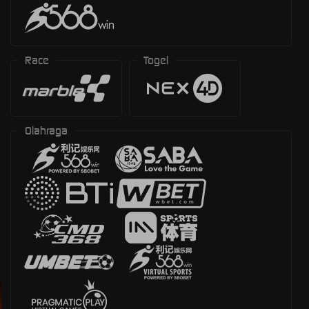
Race
Togel
Olahraga