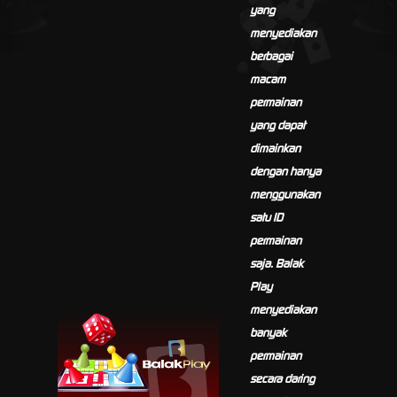
yang
menyediakan
berbagai
macam
permainan
yang dapat
dimainkan
dengan hanya
menggunakan
satu ID
permainan
saja. Balak
Play
menyediakan
banyak
permainan
secara daring