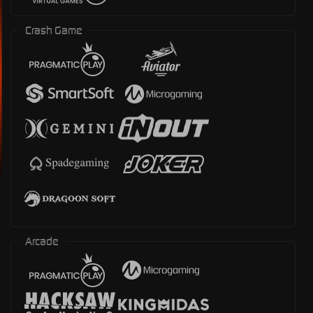
Crash Game
Arcade