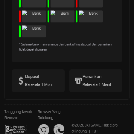
* Selama bank maintenance dan bank offline deposit dan penarikan
tidak dapat diproses
Deposit
Penarikan
Rata-rata 1 Menit
Rata-rata 1 Menit
Tanggung Jawab
Browser Yang
Bermain
Didukung
©2026 JKTGAME. Hak cipta
dilindungi | 18+