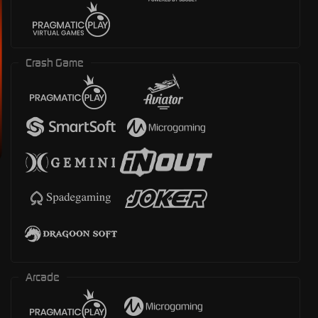
Crash Game
Arcade