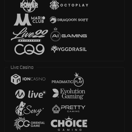
Live Casino