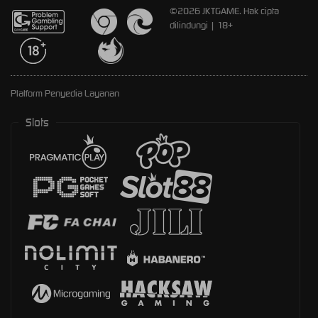
©2026 JKTGAME. Hak cipta
dilindungi | 18+
Platform Penyedia Layanan
Slots