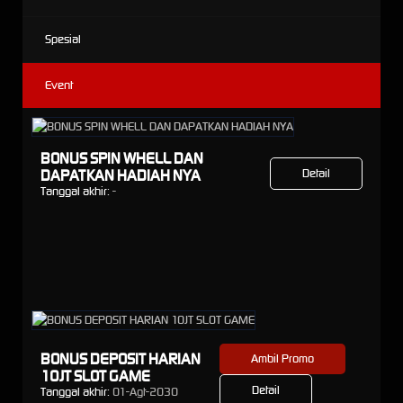
Spesial
Event
BONUS SPIN WHELL DAN
DAPATKAN HADIAH NYA
Detail
Tanggal akhir:
-
BONUS DEPOSIT HARIAN
Ambil Promo
10JT SLOT GAME
Detail
Tanggal akhir:
01-Agt-2030