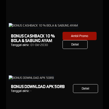
BONUS CASHBACK 10 %
Ambil Promo
BOLA & SABUNG AYAM
Detail
Tanggal akhir:
01-Okt-2030
BONUS DOWNLOAD APK 50RB
Detail
Tanggal akhir:
-