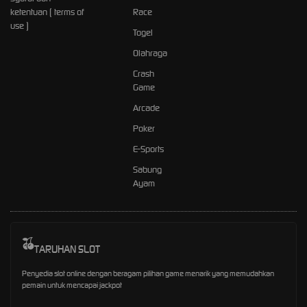
ketentuan ( terms of
Race
use )
Togel
Olahraga
Crash
Game
Arcade
Poker
E-Sports
Sabung
Ayam
TARUHAN SLOT
Penyedia slot online dengan beragam pilihan game menarik yang memudahkan
pemain untuk mencapai jackpot