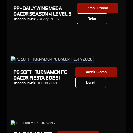
PP - DAILY WINS MEGA
Ambil Promo
GACOR SEASON 4 LEVEL 5
Detail
Tanggal akhir:
24-Agt-2026
PG SOFT - TURNAMEN PG
Ambil Promo
GACOR FIESTA 2026!
Detail
Tanggal akhir:
18-Okt-2026