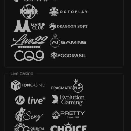
Live Casino