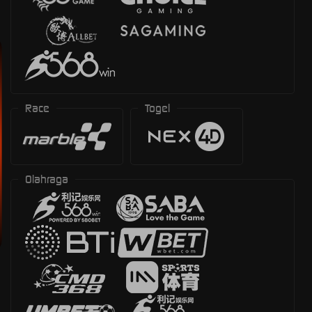
Race
Togel
Olahraga