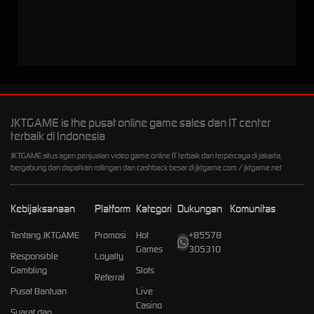
JKTGAME is the pusat online game sales dan IT center
terbaik di Indonesia
JKTGAME situs agen penjualan video game online IT terbaik dan terpercaya di jakarta,
bergabung dan dapatkan rollingan dan cashback besar di jktgame.com / jktgame.net
Kebijaksanaan
Platform
Kategori
Dukungan
Komunitas
Tentang JKTGAME
Promosi
Hot
+85578
Games
305310
Responsible
Loyalty
Gambling
Slots
Referral
Pusat Bantuan
Live
Casino
Syarat dan