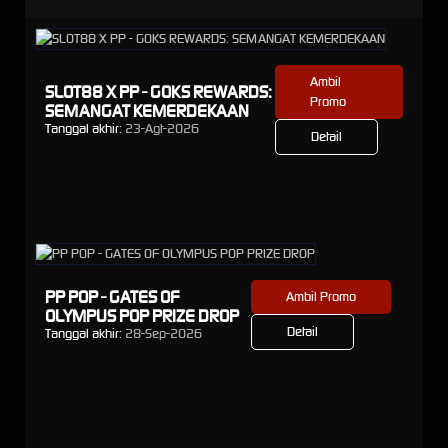
Ambil
SLOT88 X PP - GOKS REWARDS:
Promo
SEMANGAT KEMERDEKAAN
Tanggal akhir:
23-Agt-2026
Detail
PP POP - GATES OF
Ambil Promo
OLYMPUS POP PRIZE DROP
Detail
Tanggal akhir:
28-Sep-2026