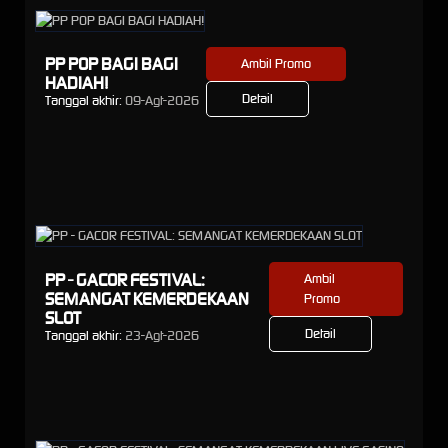
PP POP BAGI BAGI
Ambil Promo
HADIAH!
Detail
Tanggal akhir:
09-Agt-2026
PP - GACOR FESTIVAL:
Ambil
SEMANGAT KEMERDEKAAN
Promo
SLOT
Detail
Tanggal akhir:
23-Agt-2026