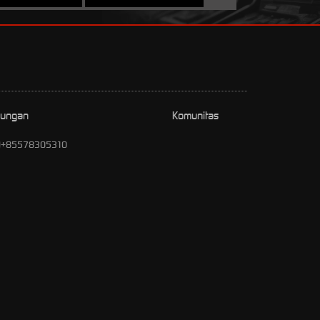
IDR
2,373,500.00
Gates of Olympus 1000
b****8
IDR
2,269,000.00
Gates of Olympus™
b****8
IDR
1,543,500.00
ungan
Komunitas
Gates of Olympus™
+85578305310
leg****8
IDR
1,484,250.00
Gates of Olympus 1000
aji****e
IDR
1,399,900.00
Gates of Olympus 1000
g****k
IDR
1,366,700.00
Gates of Olympus Super Scatter
l***m
IDR
1,073,900.00