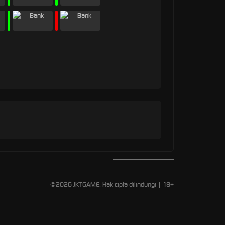
©2026 JKTGAME. Hak cipta dilindungi | 18+