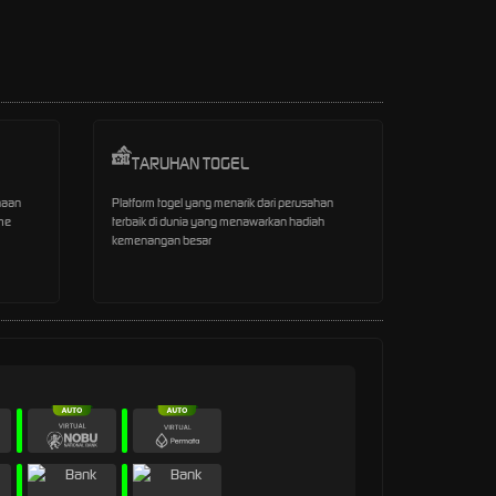
Sweet Bonanza 2500
TARUHAN TOGEL
haan
Platform togel yang menarik dari perusahan
ame
terbaik di dunia yang menawarkan hadiah
kemenangan besar