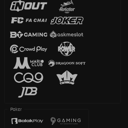
Poker