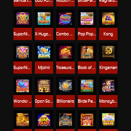
Samba Jewel
UGO Aztec Gold
Modern Gods
BirdsParty
Ragnarok : Thor VS Loki
SuperNiubi
X-Huge_Fishin' Fever X-Huge
Combo Fruity Bonanza Combo
Pop Pop Candy 1000
Kong
SuperNiubiDeluxe
Mjolnir
TreasureBowl
Book of Mystery
Kingsman
Wonder Elephant
Open Sesame
Billionaire
Birds Party Deluxe
Moneybags Man