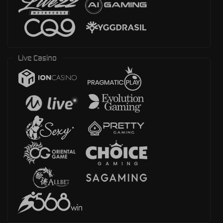
Live Casino