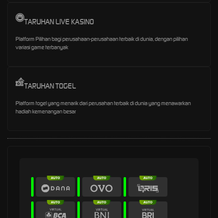
TARUHAN LIVE KASINO
Platform Pilihan bagi perusahaan-perusahaan terbaik di dunia, dengan pilihan
variasi game terbanyak
TARUHAN TOGEL
Platform togel yang menarik dari perusahan terbaik di dunia yang menawarkan
hadiah kemenangan besar