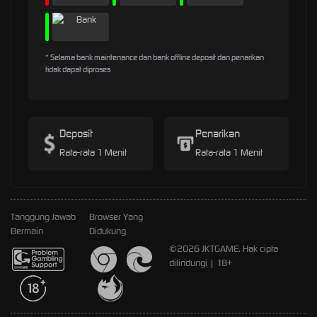
* Selama bank maintenance dan bank offline deposit dan penarikan
tidak dapat diproses
Deposit
Penarikan
Rata-rata 1 Menit
Rata-rata 1 Menit
Tanggung Jawab
Browser Yang
Bermain
Didukung
©2026 JKTGAME. Hak cipta
dilindungi | 18+