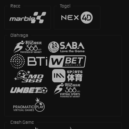
Race
Togel
Olahraga
Crash Game