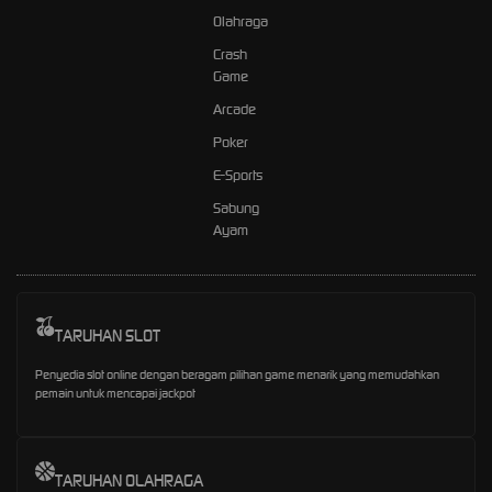
Olahraga
Crash
Game
Arcade
Poker
E-Sports
Sabung
Ayam
TARUHAN SLOT
Penyedia slot online dengan beragam pilihan game menarik yang memudahkan
pemain untuk mencapai jackpot
TARUHAN OLAHRAGA