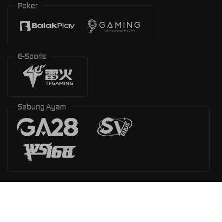
Poker
E-Sports
Sabung Ayam