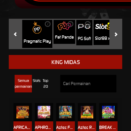
i
i
i
i
i
Facha
Fat Panda
Slot88 x PP
PG Soft
Pragmatic Play
KING MIDAS
Semua
Slots
Top
permainan
20
AFRICAN BUFFALO 5000
APHRODITE’S BLESSING
Aztec Fortune
Aztec Rush Bonanza
BREAK THE BANK