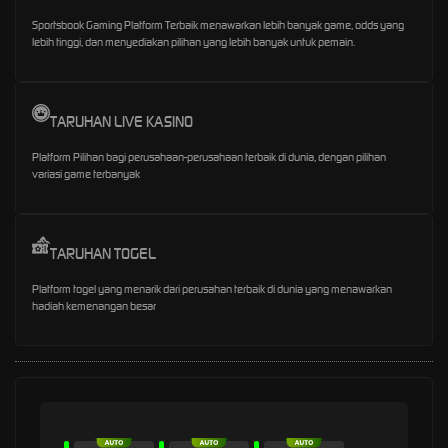
Sportsbook Gaming Platform Terbaik menawarkan lebih banyak game, odds yang
lebih tinggi, dan menyediakan pilihan yang lebih banyak untuk pemain.
TARUHAN LIVE KASINO
Platform Pilihan bagi perusahaan-perusahaan terbaik di dunia, dengan pilihan
variasi game terbanyak
TARUHAN TOGEL
Platform togel yang menarik dari perusahan terbaik di dunia yang menawarkan
hadiah kemenangan besar