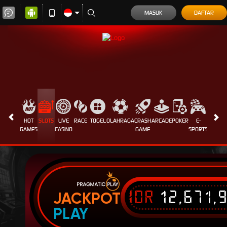
MASUK
DAFTAR
HOT
SLOTS
LIVE
RACE
TOGEL
OLAHRAGA
CRASH
ARCADE
POKER
E-
SABUN
GAMES
CASINO
GAME
SPORTS
AYAM
IDR
12,671,
JACKPOT
PLAY