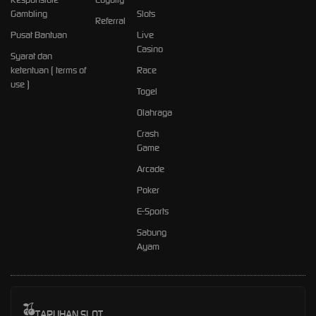
Gambling
Slots
Referral
Pusat Bantuan
Live
Casino
Syarat dan
ketentuan ( terms of
Race
use )
Togel
Olahraga
Crash
Game
Arcade
Poker
E-Sports
Sabung
Ayam
TARUHAN SLOT