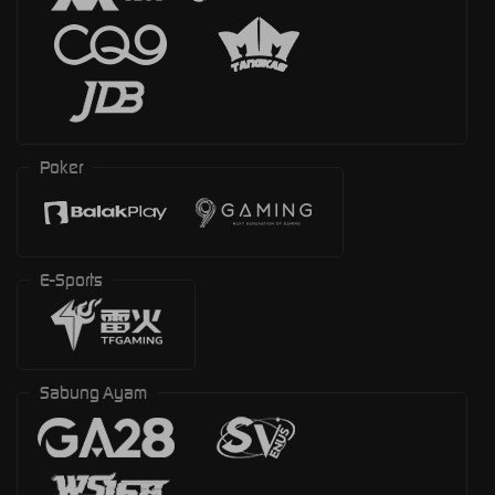
Poker
E-Sports
Sabung Ayam