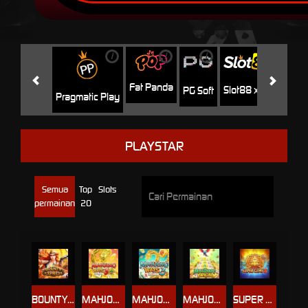
i
i
i
i
i
Facha
Fat Panda
Slot88 x PP
PG Soft
Pragmatic Play
PLAYSTAR
Semua
Top
Slots
permainan
20
BOUNTY EXPRESS
MAHJONG WAYS 3+
MAHJONG WAYS 3
MAHJONG：ORIGIN
SUPER GEMS 2