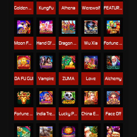
Golden Zongzi
KungFu
Athena
Werewolf
FEATURE BUY・SUPER POWERFUL
Moon Festival
Hand Of God
Dragon Boat Festival
Wu Xia
Fortune God
DA FU GUI
Vampire
ZUMA
Love
Alchemy
Fortune Bull
India Treasure
Lucky Panda
China Empress
Face Off