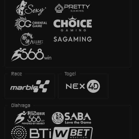
Race
Togel
Olahraga