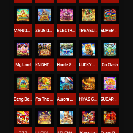
MAHJONG: ORIGIN 2
ZEUS OF OLYMPUS
ELECTRIC ZEUS
TREASURES OF AZTEC Z
SUPER AWESOME
My Lord
KNIGHT ARTHUR
Horde 2 Winter
LUCKY ACE 2
Go Clash
Deng Deng
For The Horde
Aurora Wolf
HIYAS GEMS
SUGAR TEDDY