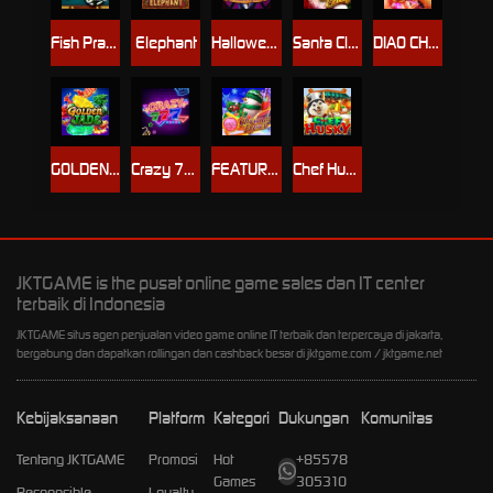
Fish Prawn Crab
Elephant
Halloween
Santa Claus
DIAO CHAN FA DA CAI
GOLDEN JADE
Crazy 777
FEATURE BUY・CHRISTMAS EXPRESS
Chef Husky
JKTGAME is the pusat online game sales dan IT center
terbaik di Indonesia
JKTGAME situs agen penjualan video game online IT terbaik dan terpercaya di jakarta,
bergabung dan dapatkan rollingan dan cashback besar di jktgame.com / jktgame.net
Kebijaksanaan
Platform
Kategori
Dukungan
Komunitas
Tentang JKTGAME
Promosi
Hot
+85578
Games
305310
Responsible
Loyalty