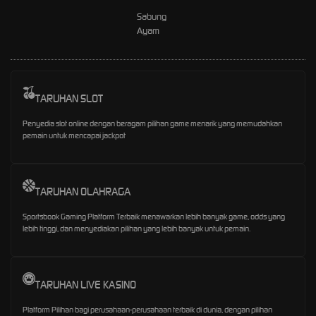
Sabung
Ayam
TARUHAN SLOT
Penyedia slot online dengan beragam pilihan game menarik yang memudahkan
pemain untuk mencapai jackpot
TARUHAN OLAHRAGA
Sportsbook Gaming Platform Terbaik menawarkan lebih banyak game, odds yang
lebih tinggi, dan menyediakan pilihan yang lebih banyak untuk pemain.
TARUHAN LIVE KASINO
Platform Pilihan bagi perusahaan-perusahaan terbaik di dunia, dengan pilihan