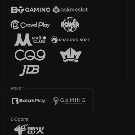
Poker
E-Sports