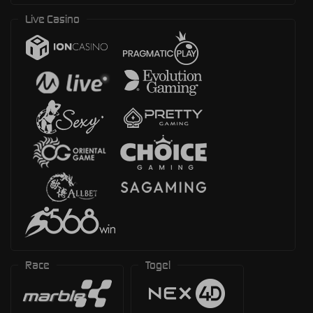
Live Casino
Race
Togel