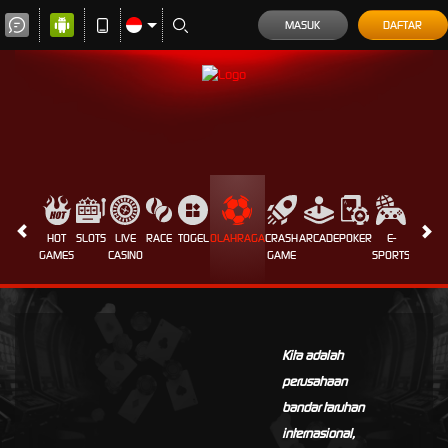
MASUK
DAFTAR
HOT
SLOTS
LIVE
RACE
TOGEL
OLAHRAGA
CRASH
ARCADE
POKER
E-
SABUN
GAMES
CASINO
GAME
SPORTS
AYAM
Kita adalah
perusahaan
bandar taruhan
internasional,