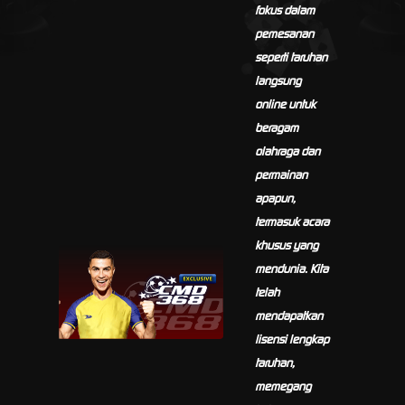
fokus dalam
pemesanan
seperti taruhan
langsung
online untuk
beragam
olahraga dan
permainan
apapun,
termasuk acara
khusus yang
mendunia. Kita
telah
mendapatkan
lisensi lengkap
taruhan,
memegang