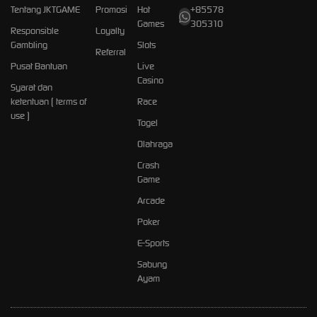
Tentang JKTGAME
Promosi
Hot
+85578
Games
305310
Responsible
Loyalty
Gambling
Slots
Referral
Pusat Bantuan
Live
Casino
Syarat dan
ketentuan ( terms of
Race
use )
Togel
Olahraga
Crash
Game
Arcade
Poker
E-Sports
Sabung
Ayam