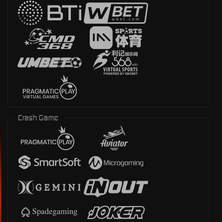
Crash Game