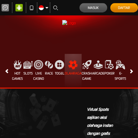
MASUK
DAFTAR
HOT
SLOTS
LIVE
RACE
TOGEL
OLAHRAGA
CRASH
ARCADE
POKER
E-
SABUN
GAMES
CASINO
GAME
SPORTS
AYAM
Virtual Sports
sajikan aksi
olahraga instan
dengan grafis