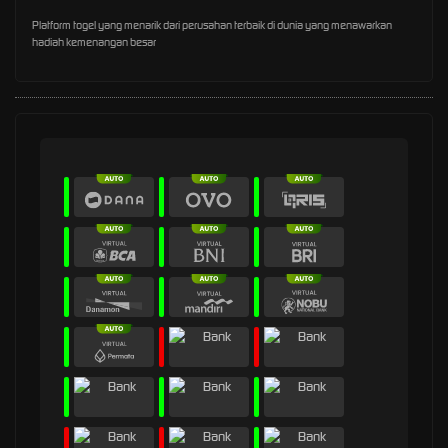
Platform togel yang menarik dari perusahan terbaik di dunia yang menawarkan
hadiah kemenangan besar