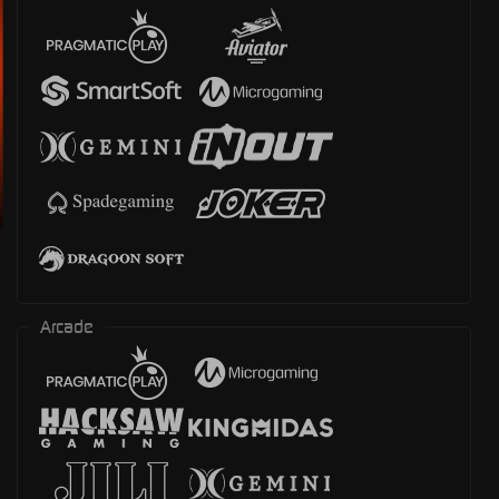
Arcade