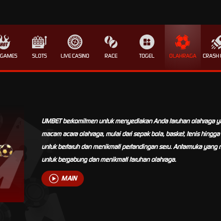
 GAMES
SLOTS
LIVE CASINO
RACE
TOGEL
OLAHRAGA
CRASH
UMBET berkomitmen untuk menyediakan Anda taruhan olahraga yan
macam acara olahraga, mulai dari sepak bola, basket, tenis hingga
untuk bertaruh dan menikmati pertandingan seru. Antarmuka ya
untuk bergabung dan menikmati taruhan olahraga.
MAIN