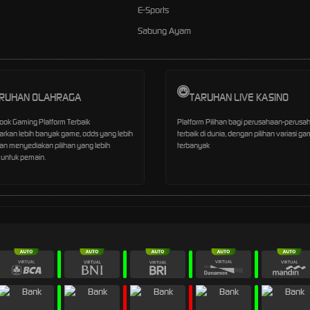
E-Sports
Sabung Ayam
RUHAN OLAHRAGA
TARUHAN LIVE KASINO
ook Gaming Platform Terbaik
Platform Pilihan bagi perusahaan-perusa
kan lebih banyak game, odds yang lebih
terbaik di dunia, dengan pilihan variasi g
 dan menyediakan pilihan yang lebih
terbanyak
untuk pemain.