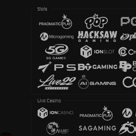
Slots
Live Casino