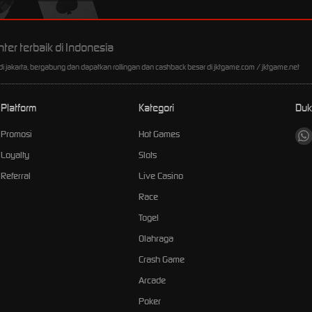
ter terbaik di Indonesia
di jakarta, bergabung dan dapatkan rollingan dan cashback besar di jktgame.com / jktgame.net
Platform
Kategori
Duk
Promosi
Hot Games
Loyalty
Slots
Referral
Live Casino
Race
Togel
Olahraga
Crash Game
Arcade
Poker