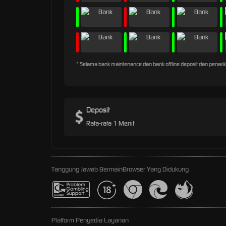
* Selama bank maintenance dan bank offline deposit dan penarik
Deposit
Rata-rata 1 Menit
Tanggung Jawab Bermain
Browser Yang Didukung
Platform Penyedia Layanan