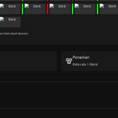
an tidak dapat diproses
Penarikan
Rata-rata 1 Menit